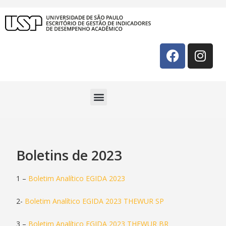
Boletins de 2023
1 –
Boletim Analítico EGIDA 2023
2-
Boletim Analítico EGIDA 2023 THEWUR SP
3 –
Boletim Analítico EGIDA 2023 THEWUR BR