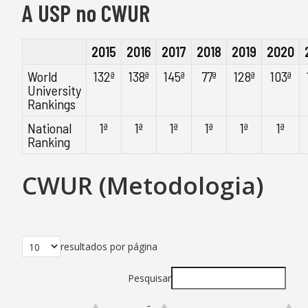
A USP no CWUR
2015
2016
2017
2018
2019
2020
World
132ª
138ª
145ª
77ª
128ª
103ª
University
Rankings
National
1ª
1ª
1ª
1ª
1ª
1ª
Ranking
CWUR (Metodologia)
resultados por página
Pesquisar