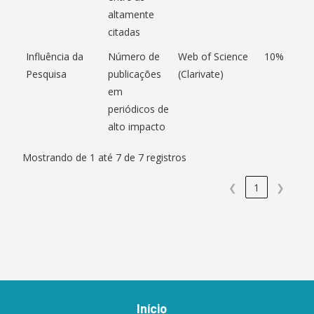
altamente
citadas
Influência da
Número de
Web of Science
10%
Pesquisa
publicações
(Clarivate)
em
periódicos de
alto impacto
Mostrando de 1 até 7 de 7 registros
❮
1
❯
Início