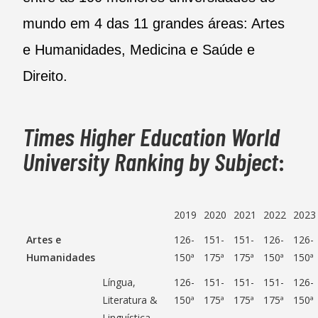
mundo em 4 das 11 grandes áreas: Artes
e Humanidades, Medicina e Saúde e
Direito.
Times Higher Education World
University Ranking by Subject
:
2019
2020
2021
2022
2023
Artes e
126-
151-
151-
126-
126-
Humanidades
150ª
175ª
175ª
150ª
150ª
Língua,
126-
151-
151-
151-
126-
Literatura &
150ª
175ª
175ª
175ª
150ª
Linguística