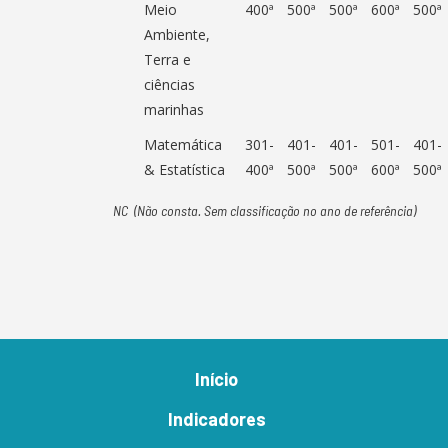
Meio
400ª
500ª
500ª
600ª
500ª
Ambiente,
Terra e
ciências
marinhas
Matemática
301-
401-
401-
501-
401-
& Estatística
400ª
500ª
500ª
600ª
500ª
NC (Não consta. Sem classificação no ano de referência)
Início
Indicadores