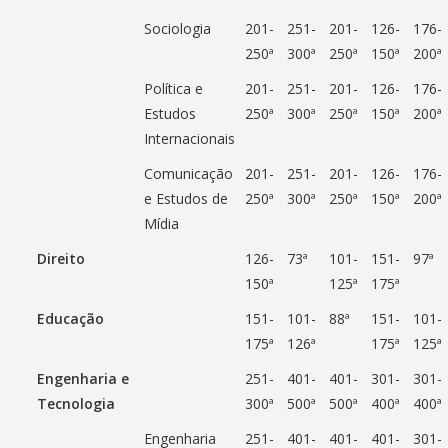
Sociologia
201-
251-
201-
126-
176-
250ª
300ª
250ª
150ª
200ª
Política e
201-
251-
201-
126-
176-
Estudos
250ª
300ª
250ª
150ª
200ª
Internacionais
Comunicação
201-
251-
201-
126-
176-
e Estudos de
250ª
300ª
250ª
150ª
200ª
Mídia
Direito
126-
73ª
101-
151-
97ª
150ª
125ª
175ª
Educação
151-
101-
88ª
151-
101-
175ª
126ª
175ª
125ª
Engenharia e
251-
401-
401-
301-
301-
Tecnologia
300ª
500ª
500ª
400ª
400ª
Engenharia
251-
401-
401-
401-
301-