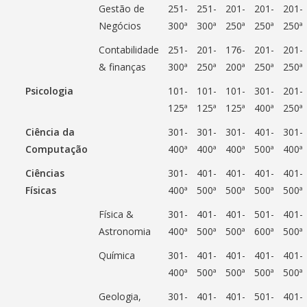
Gestão de
251-
251-
201-
201-
201-
Negócios
300ª
300ª
250ª
250ª
250ª
Contabilidade
251-
201-
176-
201-
201-
& finanças
300ª
250ª
200ª
250ª
250ª
Psicologia
101-
101-
101-
301-
201-
125ª
125ª
125ª
400ª
250ª
Ciência da
301-
301-
301-
401-
301-
Computação
400ª
400ª
400ª
500ª
400ª
Ciências
301-
401-
401-
401-
401-
Físicas
400ª
500ª
500ª
500ª
500ª
Física &
301-
401-
401-
501-
401-
Astronomia
400ª
500ª
500ª
600ª
500ª
Química
301-
401-
401-
401-
401-
400ª
500ª
500ª
500ª
500ª
Geologia,
301-
401-
401-
501-
401-