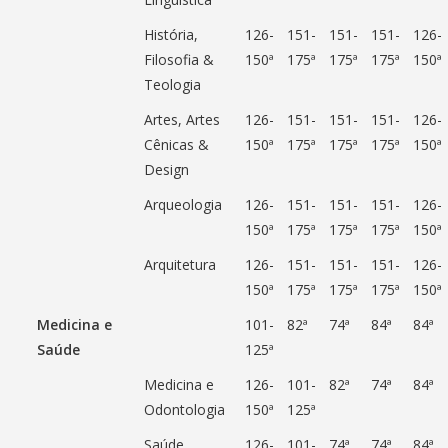
História,
126-
151-
151-
151-
126-
Filosofia &
150ª
175ª
175ª
175ª
150ª
Teologia
Artes, Artes
126-
151-
151-
151-
126-
Cênicas &
150ª
175ª
175ª
175ª
150ª
Design
Arqueologia
126-
151-
151-
151-
126-
150ª
175ª
175ª
175ª
150ª
Arquitetura
126-
151-
151-
151-
126-
150ª
175ª
175ª
175ª
150ª
Medicina e
101-
82ª
74ª
84ª
84ª
Saúde
125ª
Medicina e
126-
101-
82ª
74ª
84ª
Odontologia
150ª
125ª
Saúde
126-
101-
74ª
74ª
84ª