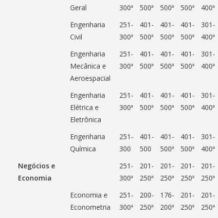
Geral
300ª
500ª
500ª
500ª
400ª
Engenharia
251-
401-
401-
401-
301-
Civil
300ª
500ª
500ª
500ª
400ª
Engenharia
251-
401-
401-
401-
301-
Mecânica e
300ª
500ª
500ª
500ª
400ª
Aeroespacial
Engenharia
251-
401-
401-
401-
301-
Elétrica e
300ª
500ª
500ª
500ª
400ª
Eletrônica
Engenharia
251-
401-
401-
401-
301-
Química
300
500
500ª
500ª
400ª
Negócios e
251-
201-
201-
201-
201-
Economia
300ª
250ª
250ª
250ª
250ª
Economia e
251-
200-
176-
201-
201-
Econometria
300ª
250ª
200ª
250ª
250ª