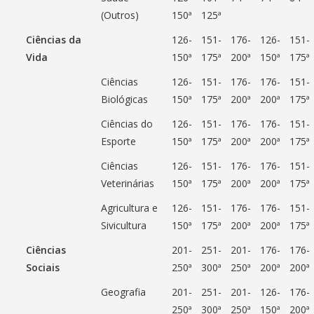
(Outros)
150ª
125ª
Ciências da
126-
151-
176-
126-
151-
Vida
150ª
175ª
200ª
150ª
175ª
Ciências
126-
151-
176-
176-
151-
Biológicas
150ª
175ª
200ª
200ª
175ª
Ciências do
126-
151-
176-
176-
151-
Esporte
150ª
175ª
200ª
200ª
175ª
Ciências
126-
151-
176-
176-
151-
Veterinárias
150ª
175ª
200ª
200ª
175ª
Agricultura e
126-
151-
176-
176-
151-
Sivicultura
150ª
175ª
200ª
200ª
175ª
Ciências
201-
251-
201-
176-
176-
Sociais
250ª
300ª
250ª
200ª
200ª
Geografia
201-
251-
201-
126-
176-
250ª
300ª
250ª
150ª
200ª